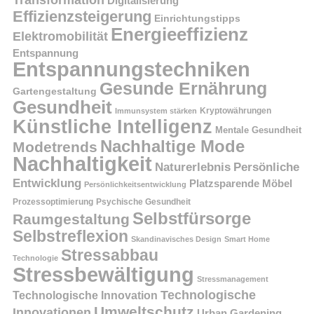
Transformation
Digitalisierung
Effizienzsteigerung
Einrichtungstipps
Energieeffizienz
Elektromobilität
Entspannung
Entspannungstechniken
Gesunde Ernährung
Gartengestaltung
Gesundheit
Kryptowährungen
Immunsystem stärken
Künstliche Intelligenz
Mentale Gesundheit
Nachhaltige Mode
Modetrends
Nachhaltigkeit
Persönliche
Naturerlebnis
Entwicklung
Platzsparende Möbel
Persönlichkeitsentwicklung
Prozessoptimierung
Psychische Gesundheit
Selbstfürsorge
Raumgestaltung
Selbstreflexion
Skandinavisches Design
Smart Home
Stressabbau
Technologie
Stressbewältigung
Stressmanagement
Technologische
Technologische Innovation
Umweltschutz
Innovationen
Urban Gardening