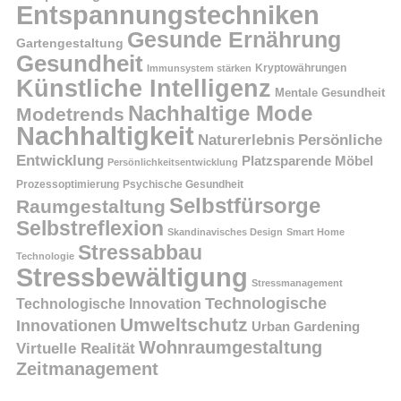
Entspannungstechniken
Gesunde Ernährung
Gartengestaltung
Gesundheit
Kryptowährungen
Immunsystem stärken
Künstliche Intelligenz
Mentale Gesundheit
Nachhaltige Mode
Modetrends
Nachhaltigkeit
Persönliche
Naturerlebnis
Entwicklung
Platzsparende Möbel
Persönlichkeitsentwicklung
Prozessoptimierung
Psychische Gesundheit
Selbstfürsorge
Raumgestaltung
Selbstreflexion
Skandinavisches Design
Smart Home
Stressabbau
Technologie
Stressbewältigung
Stressmanagement
Technologische
Technologische Innovation
Umweltschutz
Innovationen
Urban Gardening
Wohnraumgestaltung
Virtuelle Realität
Zeitmanagement