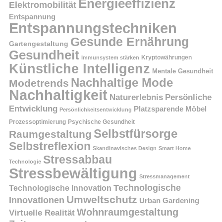
Energieeffizienz
Elektromobilität
Entspannung
Entspannungstechniken
Gesunde Ernährung
Gartengestaltung
Gesundheit
Kryptowährungen
Immunsystem stärken
Künstliche Intelligenz
Mentale Gesundheit
Nachhaltige Mode
Modetrends
Nachhaltigkeit
Persönliche
Naturerlebnis
Entwicklung
Platzsparende Möbel
Persönlichkeitsentwicklung
Prozessoptimierung
Psychische Gesundheit
Selbstfürsorge
Raumgestaltung
Selbstreflexion
Skandinavisches Design
Smart Home
Stressabbau
Technologie
Stressbewältigung
Stressmanagement
Technologische
Technologische Innovation
Umweltschutz
Innovationen
Urban Gardening
Wohnraumgestaltung
Virtuelle Realität