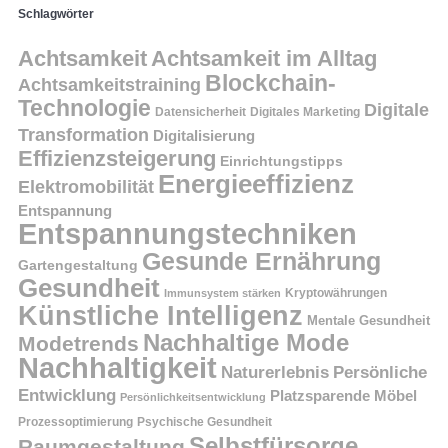
Schlagwörter
Achtsamkeit
Achtsamkeit im Alltag
Blockchain-
Achtsamkeitstraining
Technologie
Digitale
Datensicherheit
Digitales Marketing
Transformation
Digitalisierung
Effizienzsteigerung
Einrichtungstipps
Energieeffizienz
Elektromobilität
Entspannung
Entspannungstechniken
Gesunde Ernährung
Gartengestaltung
Gesundheit
Kryptowährungen
Immunsystem stärken
Künstliche Intelligenz
Mentale Gesundheit
Nachhaltige Mode
Modetrends
Nachhaltigkeit
Persönliche
Naturerlebnis
Entwicklung
Platzsparende Möbel
Persönlichkeitsentwicklung
Prozessoptimierung
Psychische Gesundheit
Selbstfürsorge
Raumgestaltung