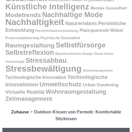
Immunsystem stärken
Künstliche Intelligenz
Mentale Gesundheit
Nachhaltige Mode
Modetrends
Nachhaltigkeit
Persönliche
Naturerlebnis
Entwicklung
Platzsparende Möbel
Persönlichkeitsentwicklung
Prozessoptimierung
Psychische Gesundheit
Selbstfürsorge
Raumgestaltung
Selbstreflexion
Skandinavisches Design
Smart Home
Stressabbau
Technologie
Stressbewältigung
Stressmanagement
Technologische
Technologische Innovation
Umweltschutz
Innovationen
Urban Gardening
Wohnraumgestaltung
Virtuelle Realität
Zeitmanagement
Zuhause
>
Outdoor-Kissen von Fermob: Komfortable
Sitzkissen