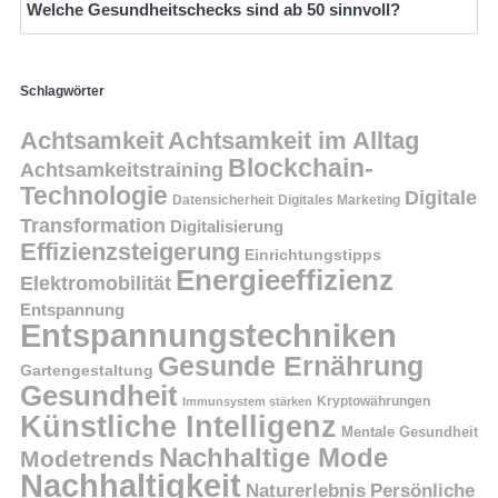
Welche Gesundheitschecks sind ab 50 sinnvoll?
Schlagwörter
Achtsamkeit
Achtsamkeit im Alltag
Blockchain-
Achtsamkeitstraining
Technologie
Digitale
Datensicherheit
Digitales Marketing
Transformation
Digitalisierung
Effizienzsteigerung
Einrichtungstipps
Energieeffizienz
Elektromobilität
Entspannung
Entspannungstechniken
Gesunde Ernährung
Gartengestaltung
Gesundheit
Kryptowährungen
Immunsystem stärken
Künstliche Intelligenz
Mentale Gesundheit
Nachhaltige Mode
Modetrends
Nachhaltigkeit
Persönliche
Naturerlebnis