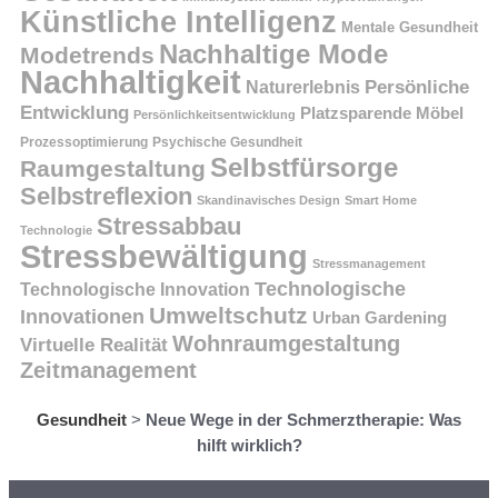
Künstliche Intelligenz
Mentale Gesundheit
Nachhaltige Mode
Modetrends
Nachhaltigkeit
Naturerlebnis
Persönliche
Entwicklung
Platzsparende Möbel
Persönlichkeitsentwicklung
Prozessoptimierung
Psychische Gesundheit
Selbstfürsorge
Raumgestaltung
Selbstreflexion
Skandinavisches Design
Smart Home
Stressabbau
Technologie
Stressbewältigung
Stressmanagement
Technologische
Technologische Innovation
Umweltschutz
Innovationen
Urban Gardening
Wohnraumgestaltung
Virtuelle Realität
Zeitmanagement
Gesundheit
>
Neue Wege in der Schmerztherapie: Was
hilft wirklich?