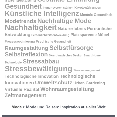
Gartengestaltung
Gesundheit
Kryptowährungen
Immunsystem stärken
Künstliche Intelligenz
Mentale Gesundheit
Nachhaltige Mode
Modetrends
Nachhaltigkeit
Persönliche
Naturerlebnis
Entwicklung
Platzsparende Möbel
Persönlichkeitsentwicklung
Prozessoptimierung
Psychische Gesundheit
Selbstfürsorge
Raumgestaltung
Selbstreflexion
Skandinavisches Design
Smart Home
Stressabbau
Technologie
Stressbewältigung
Stressmanagement
Technologische
Technologische Innovation
Umweltschutz
Innovationen
Urban Gardening
Wohnraumgestaltung
Virtuelle Realität
Zeitmanagement
Mode
>
Mode und Reisen: Inspiration aus aller Welt