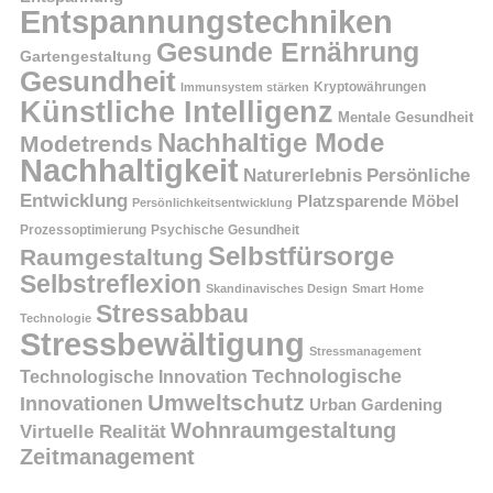
Entspannungstechniken
Gesunde Ernährung
Gartengestaltung
Gesundheit
Kryptowährungen
Immunsystem stärken
Künstliche Intelligenz
Mentale Gesundheit
Nachhaltige Mode
Modetrends
Nachhaltigkeit
Persönliche
Naturerlebnis
Entwicklung
Platzsparende Möbel
Persönlichkeitsentwicklung
Prozessoptimierung
Psychische Gesundheit
Selbstfürsorge
Raumgestaltung
Selbstreflexion
Skandinavisches Design
Smart Home
Stressabbau
Technologie
Stressbewältigung
Stressmanagement
Technologische
Technologische Innovation
Umweltschutz
Innovationen
Urban Gardening
Wohnraumgestaltung
Virtuelle Realität
Zeitmanagement