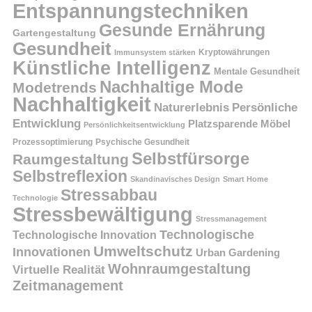
Entspannungstechniken
Gesunde Ernährung
Gartengestaltung
Gesundheit
Kryptowährungen
Immunsystem stärken
Künstliche Intelligenz
Mentale Gesundheit
Nachhaltige Mode
Modetrends
Nachhaltigkeit
Persönliche
Naturerlebnis
Entwicklung
Platzsparende Möbel
Persönlichkeitsentwicklung
Prozessoptimierung
Psychische Gesundheit
Selbstfürsorge
Raumgestaltung
Selbstreflexion
Skandinavisches Design
Smart Home
Stressabbau
Technologie
Stressbewältigung
Stressmanagement
Technologische
Technologische Innovation
Umweltschutz
Innovationen
Urban Gardening
Wohnraumgestaltung
Virtuelle Realität
Zeitmanagement