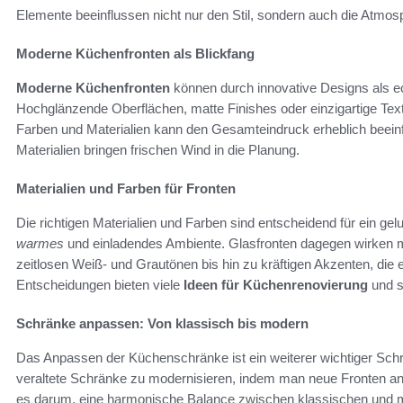
Elemente beeinflussen nicht nur den Stil, sondern auch die Atmo
Moderne Küchenfronten als Blickfang
Moderne Küchenfronten
können durch innovative Designs als ec
Hochglänzende Oberflächen, matte Finishes oder einzigartige Te
Farben und Materialien kann den Gesamteindruck erheblich beein
Materialien bringen frischen Wind in die Planung.
Materialien und Farben für Fronten
Die richtigen Materialien und Farben sind entscheidend für ein g
warmes
und einladendes Ambiente. Glasfronten dagegen wirken mo
zeitlosen Weiß- und Grautönen bis hin zu kräftigen Akzenten, di
Entscheidungen bieten viele
Ideen für Küchenrenovierung
und s
Schränke anpassen: Von klassisch bis modern
Das Anpassen der Küchenschränke ist ein weiterer wichtiger Schrit
veraltete Schränke zu modernisieren, indem man neue Fronten anbri
es darum, eine harmonische Balance zwischen klassischen und 