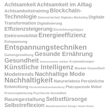
Achtsamkeit
Achtsamkeit im Alltag
Blockchain-
Achtsamkeitstraining
Technologie
Digitale
Datensicherheit
Digitales Marketing
Transformation
Digitalisierung
Effizienzsteigerung
Einrichtungstipps
Energieeffizienz
Elektromobilität
Entspannung
Entspannungstechniken
Gesunde Ernährung
Gartengestaltung
Gesundheit
Kryptowährungen
Immunsystem stärken
Künstliche Intelligenz
Mentale Gesundheit
Nachhaltige Mode
Modetrends
Nachhaltigkeit
Persönliche
Naturerlebnis
Entwicklung
Platzsparende Möbel
Persönlichkeitsentwicklung
Prozessoptimierung
Psychische Gesundheit
Selbstfürsorge
Raumgestaltung
Selbstreflexion
Skandinavisches Design
Smart Home