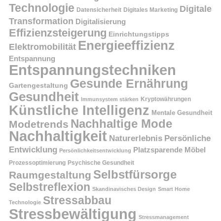
Technologie
Digitale
Datensicherheit
Digitales Marketing
Transformation
Digitalisierung
Effizienzsteigerung
Einrichtungstipps
Energieeffizienz
Elektromobilität
Entspannung
Entspannungstechniken
Gesunde Ernährung
Gartengestaltung
Gesundheit
Kryptowährungen
Immunsystem stärken
Künstliche Intelligenz
Mentale Gesundheit
Nachhaltige Mode
Modetrends
Nachhaltigkeit
Persönliche
Naturerlebnis
Entwicklung
Platzsparende Möbel
Persönlichkeitsentwicklung
Prozessoptimierung
Psychische Gesundheit
Selbstfürsorge
Raumgestaltung
Selbstreflexion
Skandinavisches Design
Smart Home
Stressabbau
Technologie
Stressbewältigung
Stressmanagement