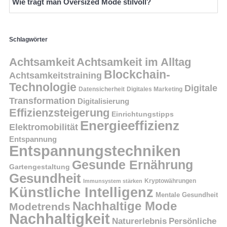
Wie trägt man Oversized Mode stilvoll?
Schlagwörter
Achtsamkeit
Achtsamkeit im Alltag
Blockchain-
Achtsamkeitstraining
Technologie
Digitale
Datensicherheit
Digitales Marketing
Transformation
Digitalisierung
Effizienzsteigerung
Einrichtungstipps
Energieeffizienz
Elektromobilität
Entspannung
Entspannungstechniken
Gesunde Ernährung
Gartengestaltung
Gesundheit
Kryptowährungen
Immunsystem stärken
Künstliche Intelligenz
Mentale Gesundheit
Nachhaltige Mode
Modetrends
Nachhaltigkeit
Persönliche
Naturerlebnis