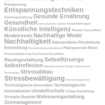
Entspannung
Entspannungstechniken
Gesunde Ernährung
Gartengestaltung
Gesundheit
Kryptowährungen
Immunsystem stärken
Künstliche Intelligenz
Mentale Gesundheit
Nachhaltige Mode
Modetrends
Nachhaltigkeit
Persönliche
Naturerlebnis
Entwicklung
Platzsparende Möbel
Persönlichkeitsentwicklung
Prozessoptimierung
Psychische Gesundheit
Selbstfürsorge
Raumgestaltung
Selbstreflexion
Skandinavisches Design
Smart Home
Stressabbau
Technologie
Stressbewältigung
Stressmanagement
Technologische
Technologische Innovation
Umweltschutz
Innovationen
Urban Gardening
Wohnraumgestaltung
Virtuelle Realität
Zeitmanagement