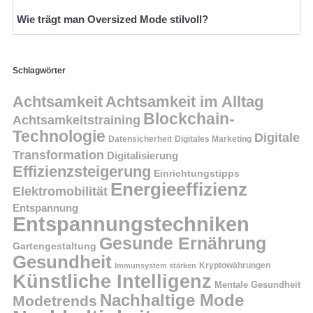
Wie trägt man Oversized Mode stilvoll?
Schlagwörter
Achtsamkeit
Achtsamkeit im Alltag
Blockchain-
Achtsamkeitstraining
Technologie
Digitale
Datensicherheit
Digitales Marketing
Transformation
Digitalisierung
Effizienzsteigerung
Einrichtungstipps
Energieeffizienz
Elektromobilität
Entspannung
Entspannungstechniken
Gesunde Ernährung
Gartengestaltung
Gesundheit
Kryptowährungen
Immunsystem stärken
Künstliche Intelligenz
Mentale Gesundheit
Nachhaltige Mode
Modetrends