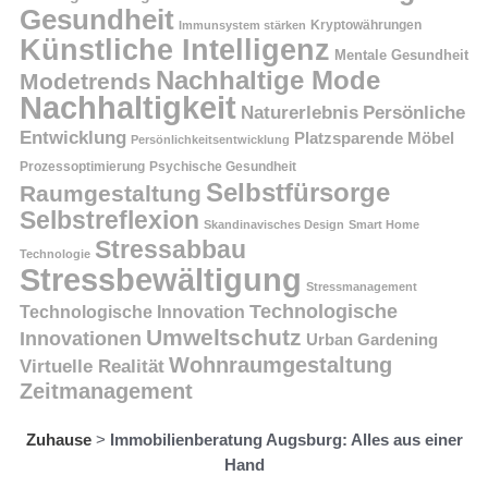
Gesundheit
Kryptowährungen
Immunsystem stärken
Künstliche Intelligenz
Mentale Gesundheit
Nachhaltige Mode
Modetrends
Nachhaltigkeit
Persönliche
Naturerlebnis
Entwicklung
Platzsparende Möbel
Persönlichkeitsentwicklung
Prozessoptimierung
Psychische Gesundheit
Selbstfürsorge
Raumgestaltung
Selbstreflexion
Skandinavisches Design
Smart Home
Stressabbau
Technologie
Stressbewältigung
Stressmanagement
Technologische
Technologische Innovation
Umweltschutz
Innovationen
Urban Gardening
Wohnraumgestaltung
Virtuelle Realität
Zeitmanagement
Zuhause
>
Immobilienberatung Augsburg: Alles aus einer
Hand