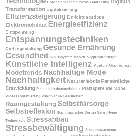
Technologie
Digitale
Datensicherheit
Digitales Marketing
Transformation
Digitalisierung
Effizienzsteigerung
Einrichtungstipps
Energieeffizienz
Elektromobilität
Entspannung
Entspannungstechniken
Gesunde Ernährung
Gartengestaltung
Gesundheit
Kryptowährungen
Immunsystem stärken
Künstliche Intelligenz
Mentale Gesundheit
Nachhaltige Mode
Modetrends
Nachhaltigkeit
Persönliche
Naturerlebnis
Entwicklung
Platzsparende Möbel
Persönlichkeitsentwicklung
Prozessoptimierung
Psychische Gesundheit
Selbstfürsorge
Raumgestaltung
Selbstreflexion
Skandinavisches Design
Smart Home
Stressabbau
Technologie
Stressbewältigung
Stressmanagement