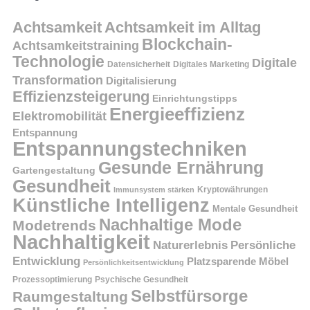
Achtsamkeit
Achtsamkeit im Alltag
Blockchain-
Achtsamkeitstraining
Technologie
Digitale
Datensicherheit
Digitales Marketing
Transformation
Digitalisierung
Effizienzsteigerung
Einrichtungstipps
Energieeffizienz
Elektromobilität
Entspannung
Entspannungstechniken
Gesunde Ernährung
Gartengestaltung
Gesundheit
Kryptowährungen
Immunsystem stärken
Künstliche Intelligenz
Mentale Gesundheit
Nachhaltige Mode
Modetrends
Nachhaltigkeit
Persönliche
Naturerlebnis
Entwicklung
Platzsparende Möbel
Persönlichkeitsentwicklung
Prozessoptimierung
Psychische Gesundheit
Selbstfürsorge
Raumgestaltung