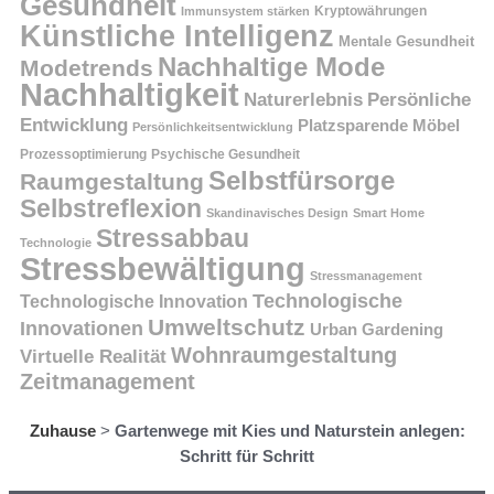
Gesundheit
Kryptowährungen
Immunsystem stärken
Künstliche Intelligenz
Mentale Gesundheit
Nachhaltige Mode
Modetrends
Nachhaltigkeit
Persönliche
Naturerlebnis
Entwicklung
Platzsparende Möbel
Persönlichkeitsentwicklung
Prozessoptimierung
Psychische Gesundheit
Selbstfürsorge
Raumgestaltung
Selbstreflexion
Skandinavisches Design
Smart Home
Stressabbau
Technologie
Stressbewältigung
Stressmanagement
Technologische
Technologische Innovation
Umweltschutz
Innovationen
Urban Gardening
Wohnraumgestaltung
Virtuelle Realität
Zeitmanagement
Zuhause
>
Gartenwege mit Kies und Naturstein anlegen:
Schritt für Schritt