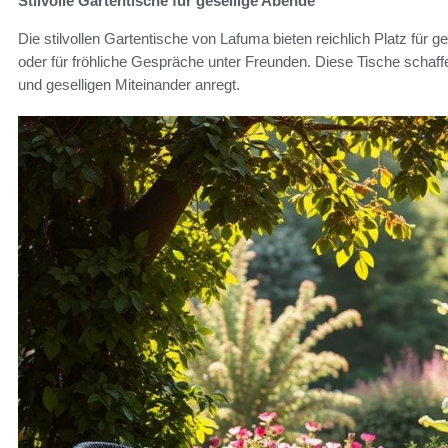
Stilvolle Gartentische für gesellige Abende
Die stilvollen Gartentische von Lafuma bieten reichlich Platz für 
oder für fröhliche Gespräche unter Freunden. Diese Tische schaf
und geselligen Miteinander anregt.