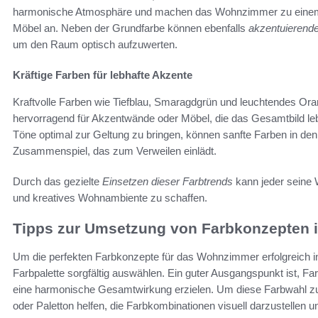
harmonische Atmosphäre und machen das Wohnzimmer zu einem R
Möbel an. Neben der Grundfarbe können ebenfalls
akzentuierend
um den Raum optisch aufzuwerten.
Kräftige Farben für lebhafte Akzente
Kraftvolle Farben wie Tiefblau, Smaragdgrün und leuchtendes Or
hervorragend für Akzentwände oder Möbel, die das Gesamtbild leb
Töne optimal zur Geltung zu bringen, können sanfte Farben in den 
Zusammenspiel, das zum Verweilen einlädt.
Durch das gezielte
Einsetzen dieser Farbtrends
kann jeder seine 
und kreatives Wohnambiente zu schaffen.
Tipps zur Umsetzung von Farbkonzepten
Um die perfekten Farbkonzepte für das Wohnzimmer erfolgreich in d
Farbpalette sorgfältig auswählen. Ein guter Ausgangspunkt ist, F
eine harmonische Gesamtwirkung erzielen. Um diese Farbwahl zu
oder Paletton helfen, die Farbkombinationen visuell darzustellen 