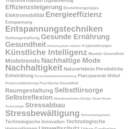
Transformation
Digitalisierung
Effizienzsteigerung
Einrichtungstipps
Energieeffizienz
Elektromobilität
Entspannung
Entspannungstechniken
Gesunde Ernährung
Gartengestaltung
Gesundheit
Kryptowährungen
Immunsystem stärken
Künstliche Intelligenz
Mentale Gesundheit
Nachhaltige Mode
Modetrends
Nachhaltigkeit
Persönliche
Naturerlebnis
Entwicklung
Platzsparende Möbel
Persönlichkeitsentwicklung
Prozessoptimierung
Psychische Gesundheit
Selbstfürsorge
Raumgestaltung
Selbstreflexion
Skandinavisches Design
Smart Home
Stressabbau
Technologie
Stressbewältigung
Stressmanagement
Technologische
Technologische Innovation
Umweltschutz
Innovationen
Urban Gardening