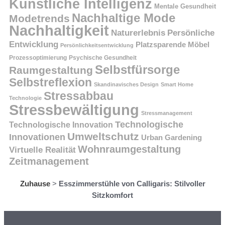
Künstliche Intelligenz
Mentale Gesundheit
Nachhaltige Mode
Modetrends
Nachhaltigkeit
Persönliche
Naturerlebnis
Entwicklung
Platzsparende Möbel
Persönlichkeitsentwicklung
Prozessoptimierung
Psychische Gesundheit
Selbstfürsorge
Raumgestaltung
Selbstreflexion
Skandinavisches Design
Smart Home
Stressabbau
Technologie
Stressbewältigung
Stressmanagement
Technologische
Technologische Innovation
Umweltschutz
Innovationen
Urban Gardening
Wohnraumgestaltung
Virtuelle Realität
Zeitmanagement
Zuhause
>
Esszimmerstühle von Calligaris: Stilvoller
Sitzkomfort