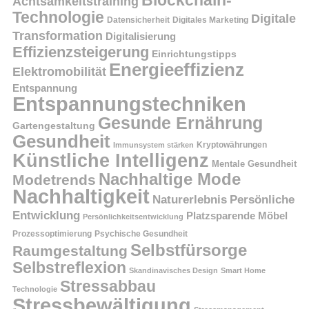
Achtsamkeitstraining
Technologie
Digitale
Datensicherheit
Digitales Marketing
Transformation
Digitalisierung
Effizienzsteigerung
Einrichtungstipps
Energieeffizienz
Elektromobilität
Entspannung
Entspannungstechniken
Gesunde Ernährung
Gartengestaltung
Gesundheit
Kryptowährungen
Immunsystem stärken
Künstliche Intelligenz
Mentale Gesundheit
Nachhaltige Mode
Modetrends
Nachhaltigkeit
Persönliche
Naturerlebnis
Entwicklung
Platzsparende Möbel
Persönlichkeitsentwicklung
Prozessoptimierung
Psychische Gesundheit
Selbstfürsorge
Raumgestaltung
Selbstreflexion
Skandinavisches Design
Smart Home
Stressabbau
Technologie
Stressbewältigung