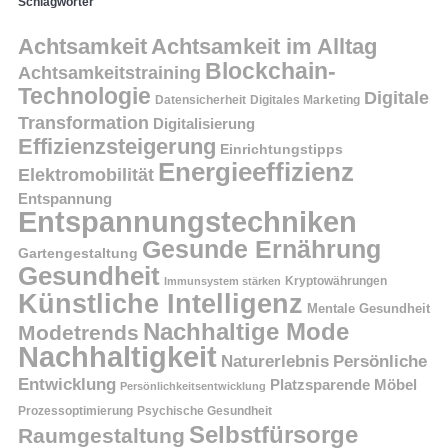
Schlagwörter
Achtsamkeit
Achtsamkeit im Alltag
Blockchain-
Achtsamkeitstraining
Technologie
Digitale
Datensicherheit
Digitales Marketing
Transformation
Digitalisierung
Effizienzsteigerung
Einrichtungstipps
Energieeffizienz
Elektromobilität
Entspannung
Entspannungstechniken
Gesunde Ernährung
Gartengestaltung
Gesundheit
Kryptowährungen
Immunsystem stärken
Künstliche Intelligenz
Mentale Gesundheit
Nachhaltige Mode
Modetrends
Nachhaltigkeit
Persönliche
Naturerlebnis
Entwicklung
Platzsparende Möbel
Persönlichkeitsentwicklung
Prozessoptimierung
Psychische Gesundheit
Selbstfürsorge
Raumgestaltung