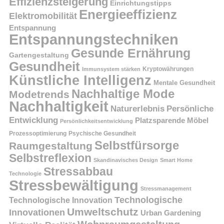
Effizienzsteigerung
Einrichtungstipps
Energieeffizienz
Elektromobilität
Entspannung
Entspannungstechniken
Gesunde Ernährung
Gartengestaltung
Gesundheit
Kryptowährungen
Immunsystem stärken
Künstliche Intelligenz
Mentale Gesundheit
Nachhaltige Mode
Modetrends
Nachhaltigkeit
Persönliche
Naturerlebnis
Entwicklung
Platzsparende Möbel
Persönlichkeitsentwicklung
Prozessoptimierung
Psychische Gesundheit
Selbstfürsorge
Raumgestaltung
Selbstreflexion
Skandinavisches Design
Smart Home
Stressabbau
Technologie
Stressbewältigung
Stressmanagement
Technologische
Technologische Innovation
Umweltschutz
Innovationen
Urban Gardening