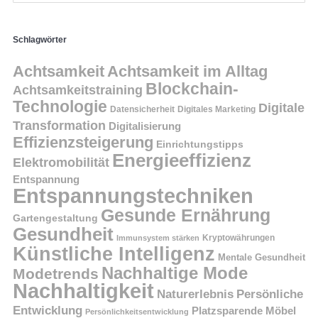
Schlagwörter
Achtsamkeit
Achtsamkeit im Alltag
Blockchain-
Achtsamkeitstraining
Technologie
Digitale
Datensicherheit
Digitales Marketing
Transformation
Digitalisierung
Effizienzsteigerung
Einrichtungstipps
Energieeffizienz
Elektromobilität
Entspannung
Entspannungstechniken
Gesunde Ernährung
Gartengestaltung
Gesundheit
Kryptowährungen
Immunsystem stärken
Künstliche Intelligenz
Mentale Gesundheit
Nachhaltige Mode
Modetrends
Nachhaltigkeit
Persönliche
Naturerlebnis
Entwicklung
Platzsparende Möbel
Persönlichkeitsentwicklung