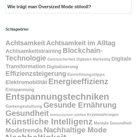
Wie trägt man Oversized Mode stilvoll?
Schlagwörter
Achtsamkeit
Achtsamkeit im Alltag
Blockchain-
Achtsamkeitstraining
Technologie
Digitale
Datensicherheit
Digitales Marketing
Transformation
Digitalisierung
Effizienzsteigerung
Einrichtungstipps
Energieeffizienz
Elektromobilität
Entspannung
Entspannungstechniken
Gesunde Ernährung
Gartengestaltung
Gesundheit
Kryptowährungen
Immunsystem stärken
Künstliche Intelligenz
Mentale Gesundheit
Nachhaltige Mode
Modetrends