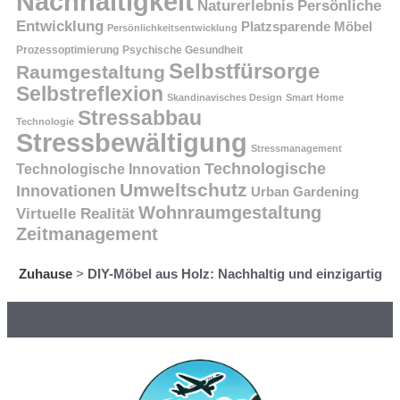
Nachhaltigkeit
Persönliche
Naturerlebnis
Entwicklung
Platzsparende Möbel
Persönlichkeitsentwicklung
Prozessoptimierung
Psychische Gesundheit
Selbstfürsorge
Raumgestaltung
Selbstreflexion
Skandinavisches Design
Smart Home
Stressabbau
Technologie
Stressbewältigung
Stressmanagement
Technologische
Technologische Innovation
Umweltschutz
Innovationen
Urban Gardening
Wohnraumgestaltung
Virtuelle Realität
Zeitmanagement
Zuhause
>
DIY-Möbel aus Holz: Nachhaltig und einzigartig