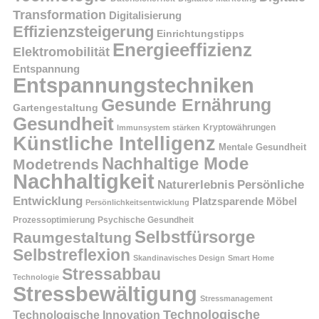
Transformation
Digitalisierung
Effizienzsteigerung
Einrichtungstipps
Energieeffizienz
Elektromobilität
Entspannung
Entspannungstechniken
Gesunde Ernährung
Gartengestaltung
Gesundheit
Kryptowährungen
Immunsystem stärken
Künstliche Intelligenz
Mentale Gesundheit
Nachhaltige Mode
Modetrends
Nachhaltigkeit
Persönliche
Naturerlebnis
Entwicklung
Platzsparende Möbel
Persönlichkeitsentwicklung
Prozessoptimierung
Psychische Gesundheit
Selbstfürsorge
Raumgestaltung
Selbstreflexion
Skandinavisches Design
Smart Home
Stressabbau
Technologie
Stressbewältigung
Stressmanagement
Technologische
Technologische Innovation