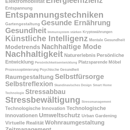
Energieeffizienz
Elektromobilität
Entspannung
Entspannungstechniken
Gesunde Ernährung
Gartengestaltung
Gesundheit
Kryptowährungen
Immunsystem stärken
Künstliche Intelligenz
Mentale Gesundheit
Nachhaltige Mode
Modetrends
Nachhaltigkeit
Persönliche
Naturerlebnis
Entwicklung
Platzsparende Möbel
Persönlichkeitsentwicklung
Prozessoptimierung
Psychische Gesundheit
Selbstfürsorge
Raumgestaltung
Selbstreflexion
Skandinavisches Design
Smart Home
Stressabbau
Technologie
Stressbewältigung
Stressmanagement
Technologische
Technologische Innovation
Umweltschutz
Innovationen
Urban Gardening
Wohnraumgestaltung
Virtuelle Realität
Zeitmanagement