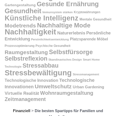
Gesunde Ernährung
Gartengestaltung
Gesundheit
Kryptowährungen
Immunsystem stärken
Künstliche Intelligenz
Mentale Gesundheit
Nachhaltige Mode
Modetrends
Nachhaltigkeit
Persönliche
Naturerlebnis
Entwicklung
Platzsparende Möbel
Persönlichkeitsentwicklung
Prozessoptimierung
Psychische Gesundheit
Selbstfürsorge
Raumgestaltung
Selbstreflexion
Skandinavisches Design
Smart Home
Stressabbau
Technologie
Stressbewältigung
Stressmanagement
Technologische
Technologische Innovation
Umweltschutz
Innovationen
Urban Gardening
Wohnraumgestaltung
Virtuelle Realität
Zeitmanagement
Finanziell
>
Die besten Spartipps für Familien und