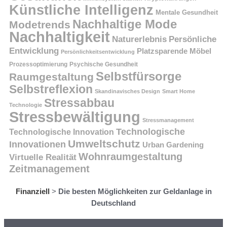
Künstliche Intelligenz
Mentale Gesundheit
Nachhaltige Mode
Modetrends
Nachhaltigkeit
Persönliche
Naturerlebnis
Entwicklung
Platzsparende Möbel
Persönlichkeitsentwicklung
Prozessoptimierung
Psychische Gesundheit
Selbstfürsorge
Raumgestaltung
Selbstreflexion
Skandinavisches Design
Smart Home
Stressabbau
Technologie
Stressbewältigung
Stressmanagement
Technologische
Technologische Innovation
Umweltschutz
Innovationen
Urban Gardening
Wohnraumgestaltung
Virtuelle Realität
Zeitmanagement
Finanziell
>
Die besten Möglichkeiten zur Geldanlage in
Deutschland