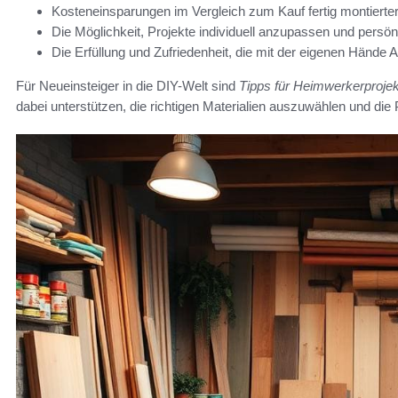
Kosteneinsparungen im Vergleich zum Kauf fertig montierte
Die Möglichkeit, Projekte individuell anzupassen und persön
Die Erfüllung und Zufriedenheit, die mit der eigenen Hände A
Für Neueinsteiger in die DIY-Welt sind
Tipps für Heimwerkerproje
dabei unterstützen, die richtigen Materialien auszuwählen und die