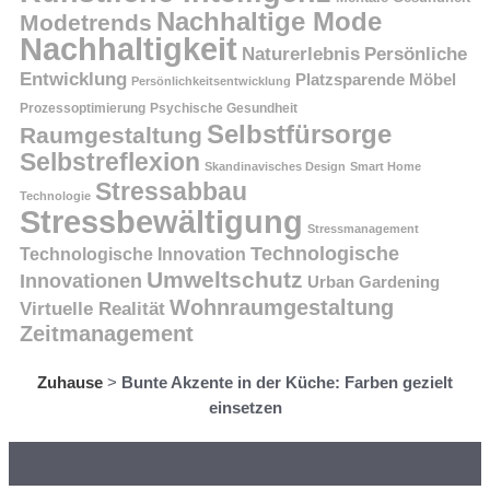
Nachhaltige Mode
Modetrends
Nachhaltigkeit
Persönliche
Naturerlebnis
Entwicklung
Platzsparende Möbel
Persönlichkeitsentwicklung
Prozessoptimierung
Psychische Gesundheit
Selbstfürsorge
Raumgestaltung
Selbstreflexion
Skandinavisches Design
Smart Home
Stressabbau
Technologie
Stressbewältigung
Stressmanagement
Technologische
Technologische Innovation
Umweltschutz
Innovationen
Urban Gardening
Wohnraumgestaltung
Virtuelle Realität
Zeitmanagement
Zuhause
>
Bunte Akzente in der Küche: Farben gezielt
einsetzen