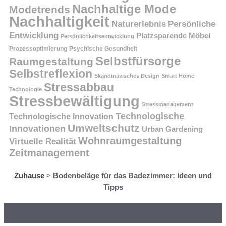
Nachhaltige Mode
Modetrends
Nachhaltigkeit
Persönliche
Naturerlebnis
Entwicklung
Platzsparende Möbel
Persönlichkeitsentwicklung
Prozessoptimierung
Psychische Gesundheit
Selbstfürsorge
Raumgestaltung
Selbstreflexion
Skandinavisches Design
Smart Home
Stressabbau
Technologie
Stressbewältigung
Stressmanagement
Technologische
Technologische Innovation
Umweltschutz
Innovationen
Urban Gardening
Wohnraumgestaltung
Virtuelle Realität
Zeitmanagement
Zuhause
>
Bodenbeläge für das Badezimmer: Ideen und
Tipps