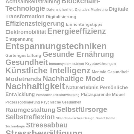
Blockchain-
Achtsamkeitstraining
Technologie
Digitale
Datensicherheit
Digitales Marketing
Transformation
Digitalisierung
Effizienzsteigerung
Einrichtungstipps
Energieeffizienz
Elektromobilität
Entspannung
Entspannungstechniken
Gesunde Ernährung
Gartengestaltung
Gesundheit
Kryptowährungen
Immunsystem stärken
Künstliche Intelligenz
Mentale Gesundheit
Nachhaltige Mode
Modetrends
Nachhaltigkeit
Persönliche
Naturerlebnis
Entwicklung
Platzsparende Möbel
Persönlichkeitsentwicklung
Prozessoptimierung
Psychische Gesundheit
Selbstfürsorge
Raumgestaltung
Selbstreflexion
Skandinavisches Design
Smart Home
Stressabbau
Technologie
Stressbewältigung