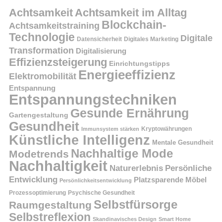
Achtsamkeit
Achtsamkeit im Alltag
Blockchain-
Achtsamkeitstraining
Technologie
Digitale
Datensicherheit
Digitales Marketing
Transformation
Digitalisierung
Effizienzsteigerung
Einrichtungstipps
Energieeffizienz
Elektromobilität
Entspannung
Entspannungstechniken
Gesunde Ernährung
Gartengestaltung
Gesundheit
Kryptowährungen
Immunsystem stärken
Künstliche Intelligenz
Mentale Gesundheit
Nachhaltige Mode
Modetrends
Nachhaltigkeit
Persönliche
Naturerlebnis
Entwicklung
Platzsparende Möbel
Persönlichkeitsentwicklung
Prozessoptimierung
Psychische Gesundheit
Selbstfürsorge
Raumgestaltung
Selbstreflexion
Skandinavisches Design
Smart Home