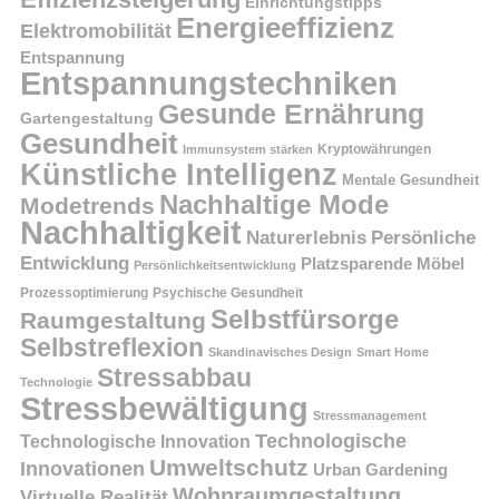
Einrichtungstipps
Energieeffizienz
Elektromobilität
Entspannung
Entspannungstechniken
Gesunde Ernährung
Gartengestaltung
Gesundheit
Kryptowährungen
Immunsystem stärken
Künstliche Intelligenz
Mentale Gesundheit
Nachhaltige Mode
Modetrends
Nachhaltigkeit
Persönliche
Naturerlebnis
Entwicklung
Platzsparende Möbel
Persönlichkeitsentwicklung
Prozessoptimierung
Psychische Gesundheit
Selbstfürsorge
Raumgestaltung
Selbstreflexion
Skandinavisches Design
Smart Home
Stressabbau
Technologie
Stressbewältigung
Stressmanagement
Technologische
Technologische Innovation
Umweltschutz
Innovationen
Urban Gardening
Wohnraumgestaltung
Virtuelle Realität