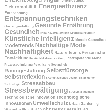
Einrichtungstipps
Energieeffizienz
Elektromobilität
Entspannung
Entspannungstechniken
Gesunde Ernährung
Gartengestaltung
Gesundheit
Kryptowährungen
Immunsystem stärken
Künstliche Intelligenz
Mentale Gesundheit
Nachhaltige Mode
Modetrends
Nachhaltigkeit
Persönliche
Naturerlebnis
Entwicklung
Platzsparende Möbel
Persönlichkeitsentwicklung
Prozessoptimierung
Psychische Gesundheit
Selbstfürsorge
Raumgestaltung
Selbstreflexion
Skandinavisches Design
Smart Home
Stressabbau
Technologie
Stressbewältigung
Stressmanagement
Technologische
Technologische Innovation
Umweltschutz
Innovationen
Urban Gardening
Wohnraumgestaltung
Virtuelle Realität