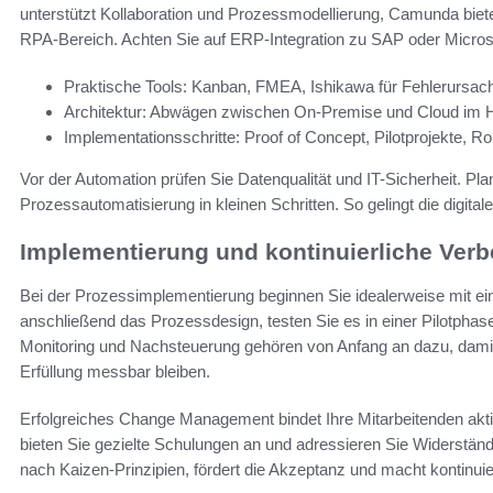
unterstützt Kollaboration und Prozessmodellierung, Camunda biete
RPA-Bereich. Achten Sie auf ERP-Integration zu SAP oder Micro
Praktische Tools: Kanban, FMEA, Ishikawa für Fehlerursac
Architektur: Abwägen zwischen On-Premise und Cloud im 
Implementationsschritte: Proof of Concept, Pilotprojekte, Ro
Vor der Automation prüfen Sie Datenqualität und IT-Sicherheit. 
Prozessautomatisierung in kleinen Schritten. So gelingt die digita
Implementierung und kontinuierliche Verb
Bei der Prozessimplementierung beginnen Sie idealerweise mit eine
anschließend das Prozessdesign, testen Sie es in einer Pilotphase
Monitoring und Nachsteuerung gehören von Anfang an dazu, damit
Erfüllung messbar bleiben.
Erfolgreiches Change Management bindet Ihre Mitarbeitenden aktiv
bieten Sie gezielte Schulungen an und adressieren Sie Widerstände
nach Kaizen-Prinzipien, fördert die Akzeptanz und macht kontinui