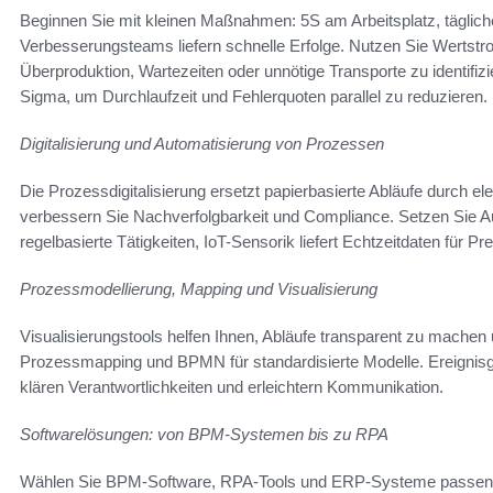
Beginnen Sie mit kleinen Maßnahmen: 5S am Arbeitsplatz, täglic
Verbesserungsteams liefern schnelle Erfolge. Nutzen Sie Werts
Überproduktion, Wartezeiten oder unnötige Transporte zu identif
Sigma, um Durchlaufzeit und Fehlerquoten parallel zu reduzieren.
Digitalisierung und Automatisierung von Prozessen
Die Prozessdigitalisierung ersetzt papierbasierte Abläufe durch e
verbessern Sie Nachverfolgbarkeit und Compliance. Setzen Sie Aut
regelbasierte Tätigkeiten, IoT-Sensorik liefert Echtzeitdaten für 
Prozessmodellierung, Mapping und Visualisierung
Visualisierungstools helfen Ihnen, Abläufe transparent zu mache
Prozessmapping und BPMN für standardisierte Modelle. Ereigni
klären Verantwortlichkeiten und erleichtern Kommunikation.
Softwarelösungen: von BPM-Systemen bis zu RPA
Wählen Sie BPM-Software, RPA-Tools und ERP-Systeme passend 