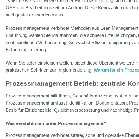
Typische KPIs zur Bewertung der Effizienzsteigerung sind Durchlau
OEE und Bearbeitungszeit pro Auftrag. Diese Kennzahlen machen 
nachgesteuert werden muss.
Prozessmanagement verbindet Methoden aus Lean Management un
Einführung wählen Sie Maßnahmen, die schnelle Effekte bringen, un
kontinuierlichen Verbesserung. So wächst Effizienzsteigerung von
Betriebsoptimierung.
Wenn Sie tiefer einsteigen wollen, bietet diese Übersicht weiter
praktischen Schritten zur Implementierung:
Warum ist ein Proze
Prozessmanagement Betrieb: zentrale Kon
Prozessmanagement hilft Ihnen, Geschäftsprozesse systematisch z
Prozessmanagement umfasst Identifikation, Dokumentation, Proz
Basis für Effizienzziele, Qualitätsverbesserung und nachhaltige Pr
Was versteht man unter Prozessmanagement?
Prozessmanagement verbindet strategische und operative Ebenen