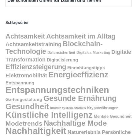
Die schönsten Uhren für Damen und Herren
Schlagwörter
Achtsamkeit
Achtsamkeit im Alltag
Blockchain-
Achtsamkeitstraining
Technologie
Digitale
Datensicherheit
Digitales Marketing
Transformation
Digitalisierung
Effizienzsteigerung
Einrichtungstipps
Energieeffizienz
Elektromobilität
Entspannung
Entspannungstechniken
Gesunde Ernährung
Gartengestaltung
Gesundheit
Kryptowährungen
Immunsystem stärken
Künstliche Intelligenz
Mentale Gesundheit
Nachhaltige Mode
Modetrends
Nachhaltigkeit
Persönliche
Naturerlebnis