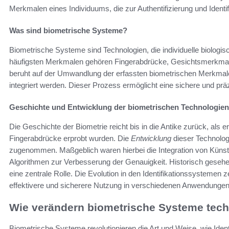
Merkmalen eines Individuums, die zur Authentifizierung und Ident
Was sind biometrische Systeme?
Biometrische Systeme sind Technologien, die individuelle biologi
häufigsten Merkmalen gehören Fingerabdrücke, Gesichtsmerkmale
beruht auf der Umwandlung der erfassten biometrischen Merkmale i
integriert werden. Dieser Prozess ermöglicht eine sichere und prä
Geschichte und Entwicklung der biometrischen Technologien
Die Geschichte der Biometrie reicht bis in die Antike zurück, als 
Fingerabdrücke erprobt wurden. Die
Entwicklung
dieser Technologi
zugenommen. Maßgeblich waren hierbei die Integration von Künstl
Algorithmen zur Verbesserung der Genauigkeit. Historisch gesehen
eine zentrale Rolle. Die Evolution in den Identifikationssystemen ze
effektivere und sicherere Nutzung in verschiedenen Anwendungen
Wie verändern biometrische Systeme tech
Biometrische Systeme revolutionieren die Art und Weise, wie Ident