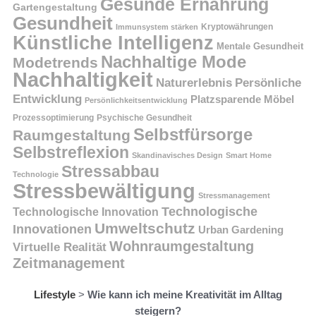
Gesunde Ernährung
Gartengestaltung
Gesundheit
Kryptowährungen
Immunsystem stärken
Künstliche Intelligenz
Mentale Gesundheit
Nachhaltige Mode
Modetrends
Nachhaltigkeit
Persönliche
Naturerlebnis
Entwicklung
Platzsparende Möbel
Persönlichkeitsentwicklung
Prozessoptimierung
Psychische Gesundheit
Selbstfürsorge
Raumgestaltung
Selbstreflexion
Skandinavisches Design
Smart Home
Stressabbau
Technologie
Stressbewältigung
Stressmanagement
Technologische
Technologische Innovation
Umweltschutz
Innovationen
Urban Gardening
Wohnraumgestaltung
Virtuelle Realität
Zeitmanagement
Lifestyle
>
Wie kann ich meine Kreativität im Alltag
steigern?