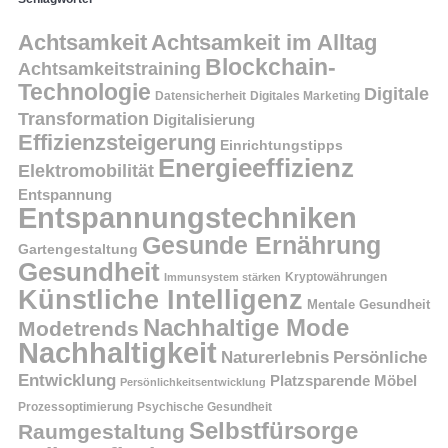
Achtsamkeit
Achtsamkeit im Alltag
Blockchain-
Achtsamkeitstraining
Technologie
Digitale
Datensicherheit
Digitales Marketing
Transformation
Digitalisierung
Effizienzsteigerung
Einrichtungstipps
Energieeffizienz
Elektromobilität
Entspannung
Entspannungstechniken
Gesunde Ernährung
Gartengestaltung
Gesundheit
Kryptowährungen
Immunsystem stärken
Künstliche Intelligenz
Mentale Gesundheit
Nachhaltige Mode
Modetrends
Nachhaltigkeit
Persönliche
Naturerlebnis
Entwicklung
Platzsparende Möbel
Persönlichkeitsentwicklung
Prozessoptimierung
Psychische Gesundheit
Selbstfürsorge
Raumgestaltung