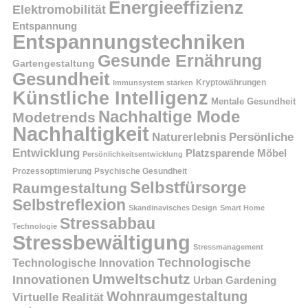
Energieeffizienz
Elektromobilität
Entspannung
Entspannungstechniken
Gesunde Ernährung
Gartengestaltung
Gesundheit
Kryptowährungen
Immunsystem stärken
Künstliche Intelligenz
Mentale Gesundheit
Nachhaltige Mode
Modetrends
Nachhaltigkeit
Persönliche
Naturerlebnis
Entwicklung
Platzsparende Möbel
Persönlichkeitsentwicklung
Prozessoptimierung
Psychische Gesundheit
Selbstfürsorge
Raumgestaltung
Selbstreflexion
Skandinavisches Design
Smart Home
Stressabbau
Technologie
Stressbewältigung
Stressmanagement
Technologische
Technologische Innovation
Umweltschutz
Innovationen
Urban Gardening
Wohnraumgestaltung
Virtuelle Realität