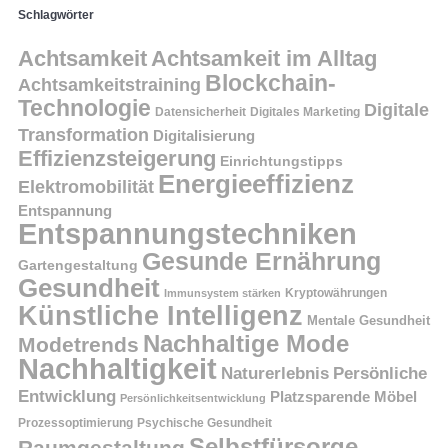
Schlagwörter
Achtsamkeit
Achtsamkeit im Alltag
Blockchain-
Achtsamkeitstraining
Technologie
Digitale
Datensicherheit
Digitales Marketing
Transformation
Digitalisierung
Effizienzsteigerung
Einrichtungstipps
Energieeffizienz
Elektromobilität
Entspannung
Entspannungstechniken
Gesunde Ernährung
Gartengestaltung
Gesundheit
Kryptowährungen
Immunsystem stärken
Künstliche Intelligenz
Mentale Gesundheit
Nachhaltige Mode
Modetrends
Nachhaltigkeit
Persönliche
Naturerlebnis
Entwicklung
Platzsparende Möbel
Persönlichkeitsentwicklung
Prozessoptimierung
Psychische Gesundheit
Selbstfürsorge
Raumgestaltung