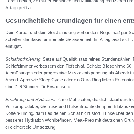
Forest helfen, Zeitpuffer einplanen und Multitasking reduzieren
Alltag greifbar.
Gesundheitliche Grundlagen für einen ent
Dein Körper und dein Geist sind eng verbunden. Regelmäßiger S
schaffen die Basis für mentale Gelassenheit. Im Alltag lässt sich 
einfügst.
Schlafoptimierung
: Setze auf Qualität statt reines Stundenzählen.
Schlafzimmer verbessern den Tiefschlaf. Schalte Bildschirme 60
Atemübungen oder progressive Muskelentspannung als Abendritua
Abend. Apps wie Sleep Cycle oder ein Oura Ring liefern Erkenntnis
sind 7–9 Stunden für Erwachsene.
Ernährung und Hydration
: Plane Mahlzeiten, die dich stabil durch
Vollkornprodukte, Gemüse und Hülsenfrüchte dämpfen Blutzuck
Koffein-Timing, damit es deinen Schlaf nicht stört. Trinke über de
besseres Hydration Wohlbefinden. Meal-Prep mit deutschen Grun
erleichtert die Umsetzung.