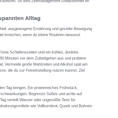
 umzusetzen. So wird Zeitmanagement Gelassenheit im
spannten Alltag
chlaf, ausgewogene Ernährung und gezielte Bewegung
viel erreichen, wenn du kleine Routinen bewusst
 Feste Schlafenszeiten und ein kühles, dunkles
–90 Minuten vor dem Zubettgehen aus und probiere
l. Vermeide große Mahlzeiten und Alkohol spät am
se, die du zur Feineinstellung nutzen kannst. Ziel
 den Tag bringen. Ein proteinreiches Frühstück,
erschwankungen. Begrenze Süßes und achte auf
n Tag verteilt Wasser oder ungesüßte Tees für
dnahrungsmitteln wie Vollkornbrot, Quark und Bohnen