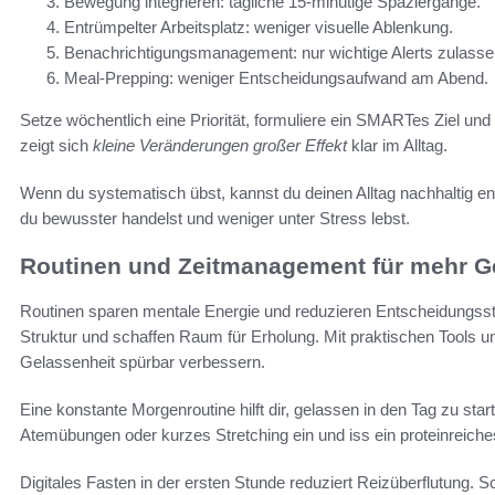
Bewegung integrieren: tägliche 15‑minütige Spaziergänge.
Entrümpelter Arbeitsplatz: weniger visuelle Ablenkung.
Benachrichtigungsmanagement: nur wichtige Alerts zulasse
Meal‑Prepping: weniger Entscheidungsaufwand am Abend.
Setze wöchentlich eine Priorität, formuliere ein SMARTes Ziel un
zeigt sich
kleine Veränderungen großer Effekt
klar im Alltag.
Wenn du systematisch übst, kannst du deinen Alltag nachhaltig ents
du bewusster handelst und weniger unter Stress lebst.
Routinen und Zeitmanagement für mehr G
Routinen sparen mentale Energie und reduzieren Entscheidungsstr
Struktur und schaffen Raum für Erholung. Mit praktischen Tools 
Gelassenheit spürbar verbessern.
Eine konstante Morgenroutine hilft dir, gelassen in den Tag zu star
Atemübungen oder kurzes Stretching ein und iss ein proteinreiche
Digitales Fasten in der ersten Stunde reduziert Reizüberflutung. 