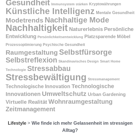
Gesundheit
Kryptowährungen
Immunsystem stärken
Künstliche Intelligenz
Mentale Gesundheit
Nachhaltige Mode
Modetrends
Nachhaltigkeit
Persönliche
Naturerlebnis
Entwicklung
Platzsparende Möbel
Persönlichkeitsentwicklung
Prozessoptimierung
Psychische Gesundheit
Selbstfürsorge
Raumgestaltung
Selbstreflexion
Skandinavisches Design
Smart Home
Stressabbau
Technologie
Stressbewältigung
Stressmanagement
Technologische
Technologische Innovation
Umweltschutz
Innovationen
Urban Gardening
Wohnraumgestaltung
Virtuelle Realität
Zeitmanagement
Lifestyle
>
Wie finde ich mehr Gelassenheit im stressigen
Alltag?