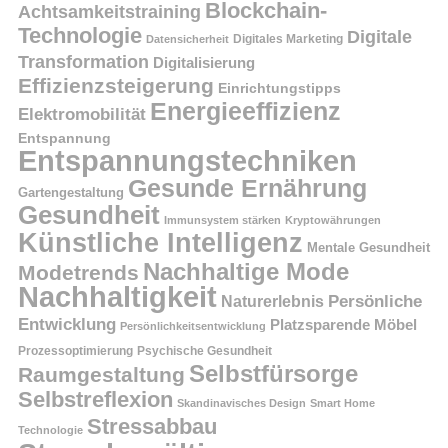
Blockchain-
Achtsamkeitstraining
Technologie
Digitale
Digitales Marketing
Datensicherheit
Transformation
Digitalisierung
Effizienzsteigerung
Einrichtungstipps
Energieeffizienz
Elektromobilität
Entspannung
Entspannungstechniken
Gesunde Ernährung
Gartengestaltung
Gesundheit
Immunsystem stärken
Kryptowährungen
Künstliche Intelligenz
Mentale Gesundheit
Nachhaltige Mode
Modetrends
Nachhaltigkeit
Naturerlebnis
Persönliche
Entwicklung
Platzsparende Möbel
Persönlichkeitsentwicklung
Prozessoptimierung
Psychische Gesundheit
Selbstfürsorge
Raumgestaltung
Selbstreflexion
Skandinavisches Design
Smart Home
Stressabbau
Technologie